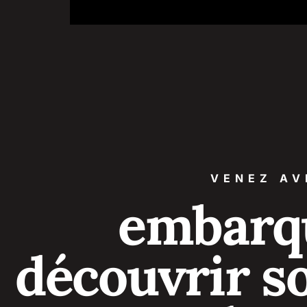
VENEZ AV
embarq
découvrir s