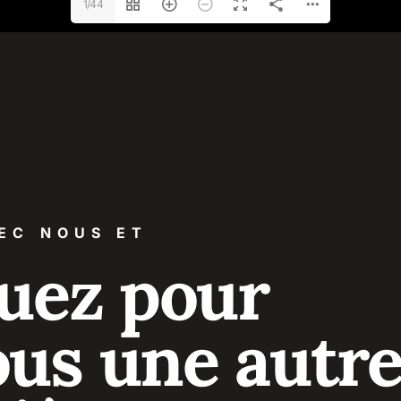
1/44
EC NOUS ET
uez pour
ous une autr